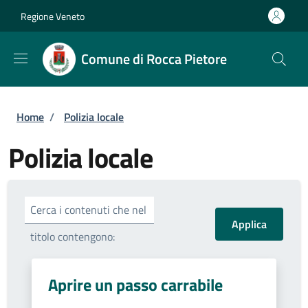
Salta al contenuto principale
Skip to footer content
Regione Veneto
Comune di Rocca Pietore
Briciole di pane
Home
/
Polizia locale
Polizia locale
Cerca i contenuti che nel
titolo contengono:
Aprire un passo carrabile