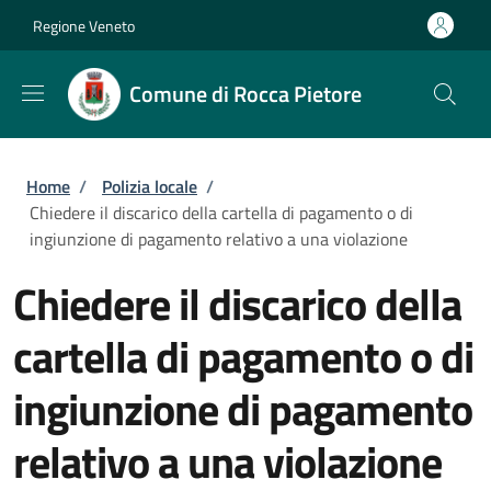
Salta al contenuto principale
Skip to footer content
Regione Veneto
Comune di Rocca Pietore
Briciole di pane
Home
/
Polizia locale
/
Chiedere il discarico della cartella di pagamento o di
ingiunzione di pagamento relativo a una violazione
Chiedere il discarico della
cartella di pagamento o di
ingiunzione di pagamento
relativo a una violazione