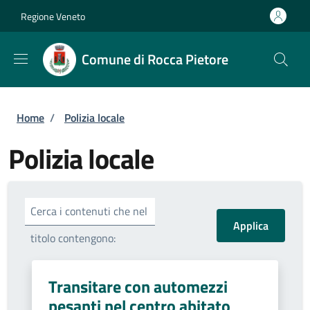
Salta al contenuto principale
Skip to footer content
Regione Veneto
Comune di Rocca Pietore
Briciole di pane
Home
/
Polizia locale
Polizia locale
Cerca i contenuti che nel
titolo contengono:
Transitare con automezzi
pesanti nel centro abitato