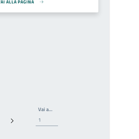
VAI ALLA PAGINA
Write the page number you want to go t
Vai a…
ina
Prossima pagina