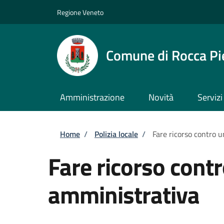
Salta al contenuto principale
Skip to footer content
Regione Veneto
Comune di Rocca Pi
Amministrazione
Novità
Servizi
Briciole di pane
Home
/
Polizia locale
/
Fare ricorso contro 
Fare ricorso cont
amministrativa