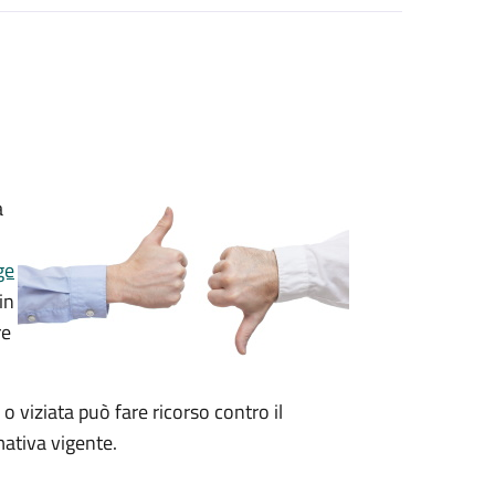
a
ge
in
re
 o viziata può fare ricorso contro il
ativa vigente.