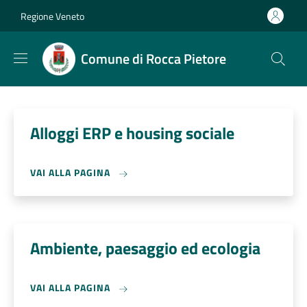
Salta al contenuto principale
Skip to footer content
Regione Veneto
Comune di Rocca Pietore
Alloggi ERP e housing sociale
VAI ALLA PAGINA
Ambiente, paesaggio ed ecologia
VAI ALLA PAGINA