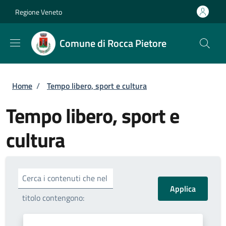
Salta al contenuto principale
Skip to footer content
Regione Veneto
Comune di Rocca Pietore
Briciole di pane
Home
/
Tempo libero, sport e cultura
Tempo libero, sport e
cultura
Cerca i contenuti che nel
titolo contengono: