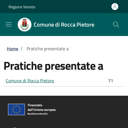
Salta al contenuto principale
Skip to footer content
Regione Veneto
Comune di Rocca Pietore
Briciole di pane
Home
/
Pratiche presentate a
Pratiche presentate a
Comune di Rocca Pietore
71