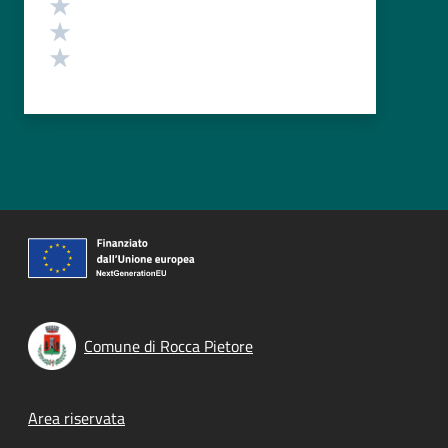
Valuta 3 stelle su 5
Valuta 2 stelle su 5
Valuta 1 stelle su 5
Comune di Rocca Pietore
Footer menu
Area riservata