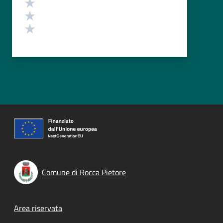
Valuta 3 stelle su 5
Valuta 2 stelle su 5
Valuta 1 stelle su 5
Comune di Rocca Pietore
Footer menu
Area riservata