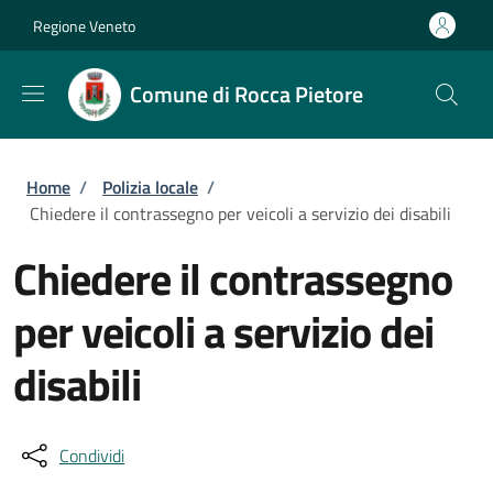
Salta al contenuto principale
Skip to footer content
Regione Veneto
Comune di Rocca Pietore
Briciole di pane
Home
/
Polizia locale
/
Chiedere il contrassegno per veicoli a servizio dei disabili
Chiedere il contrassegno
per veicoli a servizio dei
disabili
Condividi