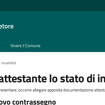
etore
Vivere il Comune
 invalidità
testante lo stato di in
presentare, occorre allegare apposita documentazione attestan
uovo contrassegno