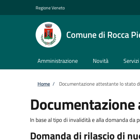
Salta al contenuto principale
Skip to footer content
Regione Veneto
Comune di Rocca Pi
Amministrazione
Novità
Servizi
Briciole di pane
Home
/
Documentazione attestante lo stato di
Documentazione at
In base al tipo di invalidità e alla domanda da 
Domanda di rilascio di n