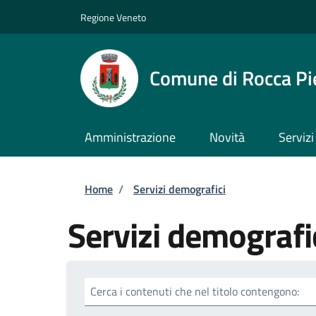
Salta al contenuto principale
Skip to footer content
Regione Veneto
Comune di Rocca Pi
Amministrazione
Novità
Servizi
Briciole di pane
Home
/
Servizi demografici
Servizi demografi
Cerca i contenuti che nel titolo contengono: