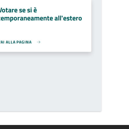
Votare se si è
temporaneamente all'estero
VAI ALLA PAGINA
ite the page number you want to go to