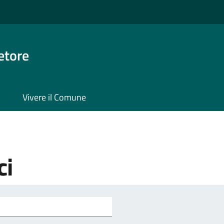
etore
Vivere il Comune
ci