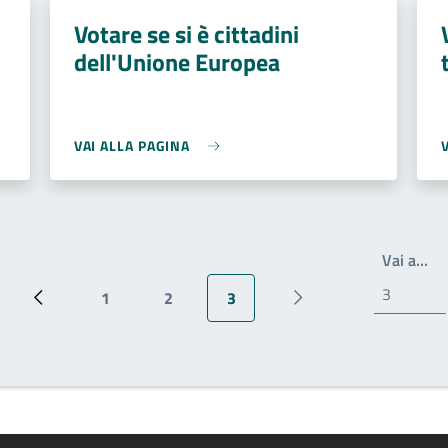
Votare se si è cittadini
dell'Unione Europea
VAI ALLA PAGINA
Wr
Vai a…
1
2
3
Pagina precedente
Pagina
Pagina
Pagina attuale
Prossima pagina