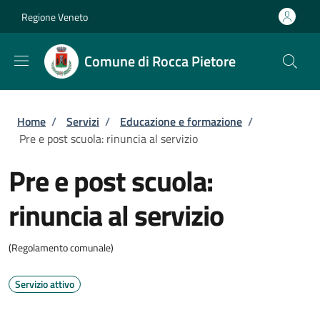
Salta al contenuto principale
Skip to footer content
Regione Veneto
Comune di Rocca Pietore
Briciole di pane
Home
/
Servizi
/
Educazione e formazione
/
Pre e post scuola: rinuncia al servizio
Pre e post scuola:
rinuncia al servizio
(Regolamento comunale)
Servizio attivo