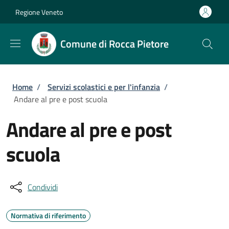
Salta al contenuto principale
Skip to footer content
Regione Veneto
Comune di Rocca Pietore
Briciole di pane
Home
/
Servizi scolastici e per l'infanzia
/
Andare al pre e post scuola
Andare al pre e post
scuola
Condividi
Normativa di riferimento