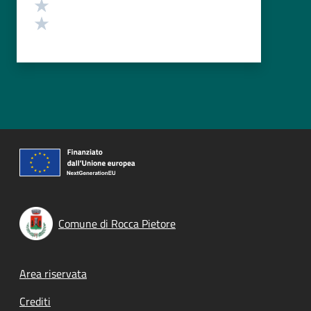
Valuta 2 stelle su 5
Valuta 1 stelle su 5
Comune di Rocca Pietore
Footer menu
Area riservata
Crediti