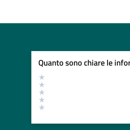
Quanto sono chiare le info
Valutazione
Valuta 5 stelle su 5
Valuta 4 stelle su 5
Valuta 3 stelle su 5
Valuta 2 stelle su 5
Valuta 1 stelle su 5