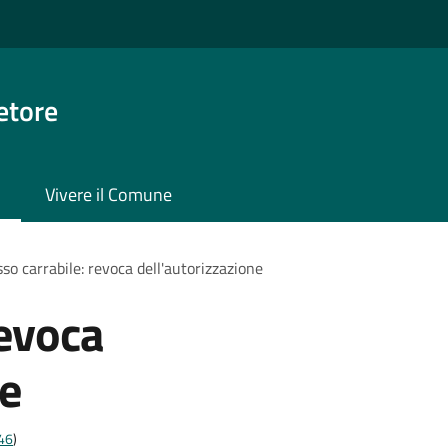
etore
Vivere il Comune
so carrabile: revoca dell'autorizzazione
revoca
ne
t46
)