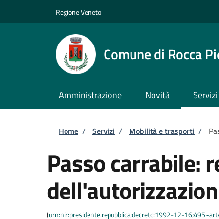
Salta al contenuto principale
Skip to footer content
Regione Veneto
Comune di Rocca Pi
Amministrazione
Novità
Servizi
Briciole di pane
Home
/
Servizi
/
Mobilità e trasporti
/
Pas
Passo carrabile: 
dell'autorizzazio
(
urn:nir:presidente.repubblica:decreto:1992-12-16;495~ar