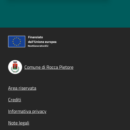
Comune di Rocca Pietore
Footer menu
Area riservata
Crediti
Informativa privacy
Note legali