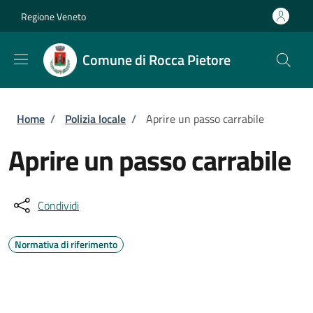
Salta al contenuto principale
Skip to footer content
Regione Veneto
Comune di Rocca Pietore
Briciole di pane
Home
/
Polizia locale
/
Aprire un passo carrabile
Aprire un passo carrabile
Condividi
Normativa di riferimento