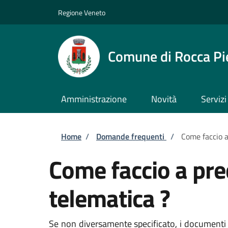
Salta al contenuto principale
Skip to footer content
Regione Veneto
Comune di Rocca Pi
Amministrazione
Novità
Servizi
Briciole di pane
Home
/
Domande frequenti
/
Come faccio a 
Come faccio a pred
telematica ?
Se non diversamente specificato, i documenti 