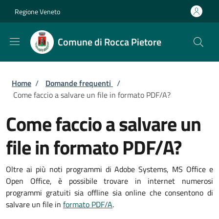
Salta al contenuto principale
Skip to footer content
Regione Veneto
Comune di Rocca Pietore
Briciole di pane
Home
/
Domande frequenti
/
Come faccio a salvare un file in formato PDF/A?
Come faccio a salvare un
file in formato PDF/A?
Oltre ai più noti programmi di Adobe Systems, MS Office e
Open Office, è possibile trovare in internet numerosi
programmi gratuiti sia offline sia online che consentono di
salvare un file in
formato PDF/A
.