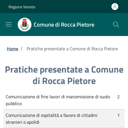
Salta al contenuto principale
Skip to footer content
Regione Veneto
Comune di Rocca Pietore
Briciole di pane
Home
/
Pratiche presentate a Comune di Rocca Pietore
Pratiche presentate a Comune
di Rocca Pietore
Comunicazione di fine lavori di manomissione di suolo
2
pubblico
Comunicazione di ospitalità a favore di cittadini
1
stranieri o apolidi