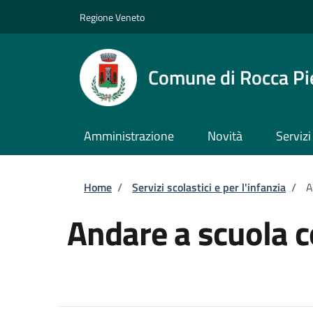
Salta al contenuto principale
Skip to footer content
Regione Veneto
Comune di Rocca Pi
Amministrazione
Novità
Servizi
Briciole di pane
Home
/
Servizi scolastici e per l'infanzia
/
A
Andare a scuola c