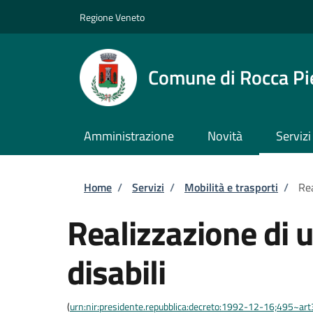
Salta al contenuto principale
Skip to footer content
Regione Veneto
Comune di Rocca Pi
Amministrazione
Novità
Servizi
Briciole di pane
Home
/
Servizi
/
Mobilità e trasporti
/
Rea
Realizzazione di u
disabili
(
urn:nir:presidente.repubblica:decreto:1992-12-16;495~ar