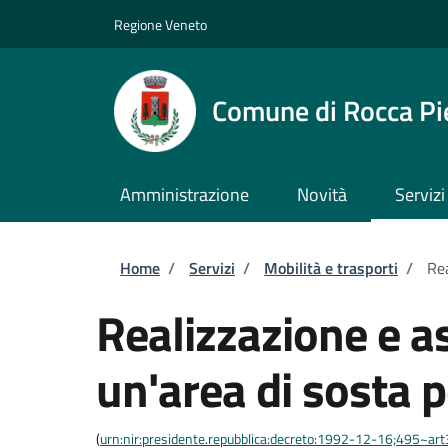
Salta al contenuto principale
Skip to footer content
Regione Veneto
Comune di Rocca Pi
Amministrazione
Novità
Servizi
Briciole di pane
Home
/
Servizi
/
Mobilità e trasporti
/
Rea
Realizzazione e a
un'area di sosta p
(
urn:nir:presidente.repubblica:decreto:1992-12-16;495~ar