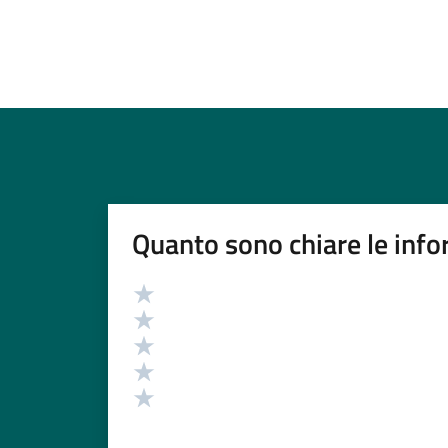
Quanto sono chiare le info
Valutazione
Valuta 5 stelle su 5
Valuta 4 stelle su 5
Valuta 3 stelle su 5
Valuta 2 stelle su 5
Valuta 1 stelle su 5