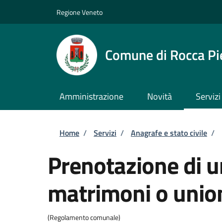
Salta al contenuto principale
Skip to footer content
Regione Veneto
Comune di Rocca Pi
Amministrazione
Novità
Servizi
Briciole di pane
Home
/
Servizi
/
Anagrafe e stato civile
/
Prenotazione di u
matrimoni o unioni
(Regolamento comunale)