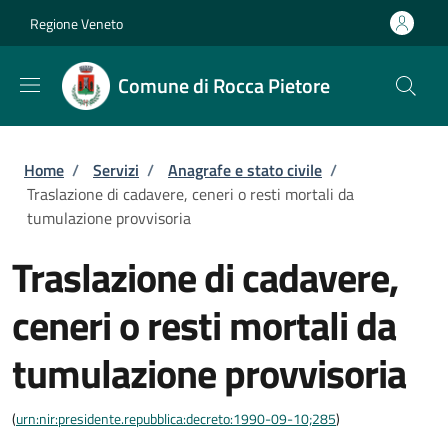
Salta al contenuto principale
Skip to footer content
Regione Veneto
Comune di Rocca Pietore
Briciole di pane
Home
/
Servizi
/
Anagrafe e stato civile
/
Traslazione di cadavere, ceneri o resti mortali da
tumulazione provvisoria
Traslazione di cadavere,
ceneri o resti mortali da
tumulazione provvisoria
(
urn:nir:presidente.repubblica:decreto:1990-09-10;285
)