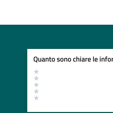
Quanto sono chiare le info
Valutazione
Valuta 5 stelle su 5
Valuta 4 stelle su 5
Valuta 3 stelle su 5
Valuta 2 stelle su 5
Valuta 1 stelle su 5