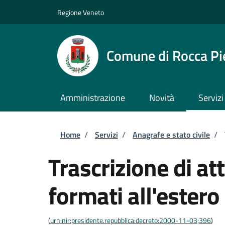
Salta al contenuto principale
Skip to footer content
Regione Veneto
Comune di Rocca Pi
Amministrazione
Novità
Servizi
Briciole di pane
Home
/
Servizi
/
Anagrafe e stato civile
/
Trascrizione di atti
formati all'estero
(
urn:nir:presidente.repubblica:decreto:2000-11-03;396
)