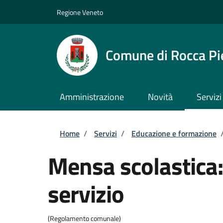
Salta al contenuto principale
Skip to footer content
Regione Veneto
Comune di Rocca Pi
Amministrazione
Novità
Servizi
Briciole di pane
Home
/
Servizi
/
Educazione e formazione
Mensa scolastica:
servizio
(Regolamento comunale)