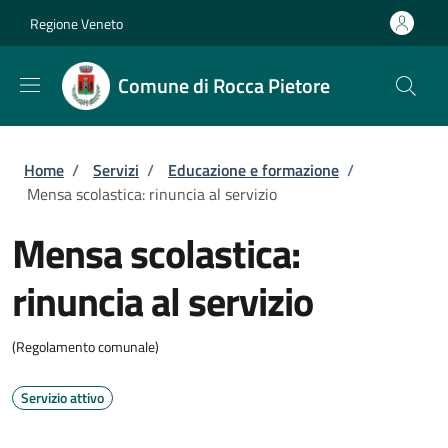
Salta al contenuto principale
Skip to footer content
Regione Veneto
Comune di Rocca Pietore
Briciole di pane
Home
/
Servizi
/
Educazione e formazione
/
Mensa scolastica: rinuncia al servizio
Mensa scolastica:
rinuncia al servizio
(Regolamento comunale)
Servizio attivo