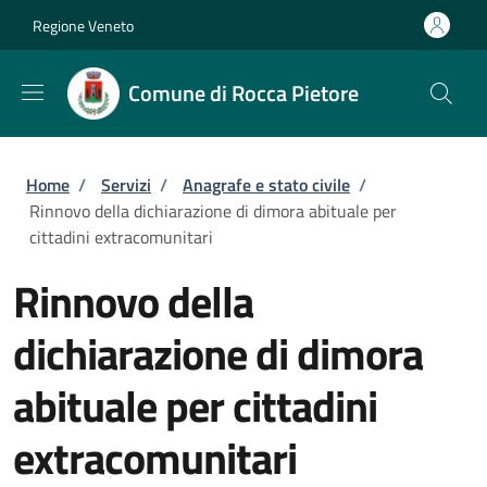
Salta al contenuto principale
Skip to footer content
Regione Veneto
Comune di Rocca Pietore
Briciole di pane
Home
/
Servizi
/
Anagrafe e stato civile
/
Rinnovo della dichiarazione di dimora abituale per
cittadini extracomunitari
Rinnovo della
dichiarazione di dimora
abituale per cittadini
extracomunitari