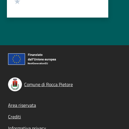
Valuta 1 stelle su 5
Comune di Rocca Pietore
Footer menu
Area riservata
Crediti
Informativa privacy