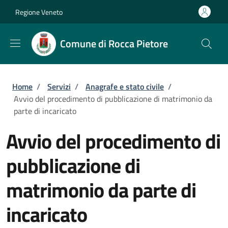
Salta al contenuto principale
Skip to footer content
Regione Veneto
Comune di Rocca Pietore
Briciole di pane
Home
/
Servizi
/
Anagrafe e stato civile
/
Avvio del procedimento di pubblicazione di matrimonio da
parte di incaricato
Avvio del procedimento di
pubblicazione di
matrimonio da parte di
incaricato