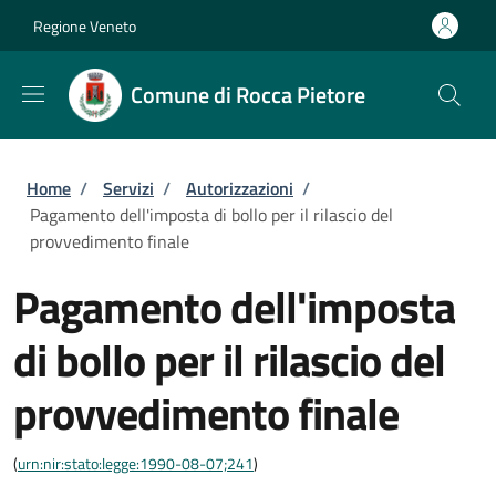
Salta al contenuto principale
Skip to footer content
Regione Veneto
Comune di Rocca Pietore
Briciole di pane
Home
/
Servizi
/
Autorizzazioni
/
Pagamento dell'imposta di bollo per il rilascio del
provvedimento finale
Pagamento dell'imposta
di bollo per il rilascio del
provvedimento finale
(
urn:nir:stato:legge:1990-08-07;241
)