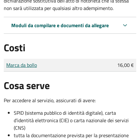
dichiarazione sostitutiva dell’atto di notorietà che la stessa
non sarà utilizzata per qualsiasi altro adempimento.
Moduli da compilare e documenti da allegare
Costi
Tipo di pagamento
Importo
Marca da bollo
16,00 €
Cosa serve
Per accedere al servizio, assicurati di avere:
SPID (sistema pubblico di identità digitale), carta
d’identità elettronica (CIE) o carta nazionale dei servizi
(CNS)
tutta la documentazione prevista per la presentazione