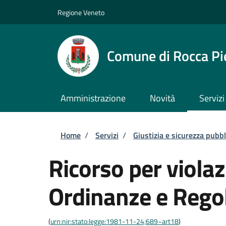
Salta al contenuto principale
Skip to footer content
Regione Veneto
Comune di Rocca Pi
Amministrazione
Novità
Servizi
Briciole di pane
Home
/
Servizi
/
Giustizia e sicurezza pubbl
Ricorso per violaz
Ordinanze e Rego
(
urn:nir:stato:legge:1981-11-24;689~art18
)