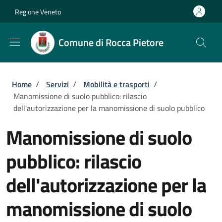
Salta al contenuto principale
Skip to footer content
Regione Veneto
Comune di Rocca Pietore
Briciole di pane
Home
/
Servizi
/
Mobilità e trasporti
/
Manomissione di suolo pubblico: rilascio
dell'autorizzazione per la manomissione di suolo pubblico
Manomissione di suolo
pubblico: rilascio
dell'autorizzazione per la
manomissione di suolo