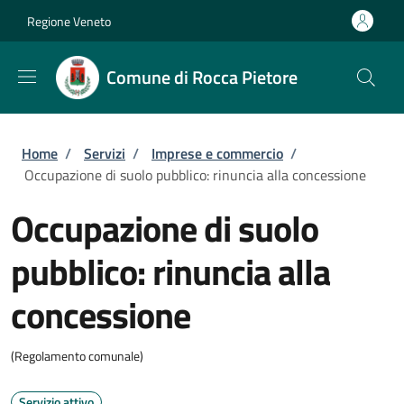
Salta al contenuto principale
Skip to footer content
Regione Veneto
Comune di Rocca Pietore
Briciole di pane
Home
/
Servizi
/
Imprese e commercio
/
Occupazione di suolo pubblico: rinuncia alla concessione
Occupazione di suolo
pubblico: rinuncia alla
concessione
(Regolamento comunale)
Servizio attivo