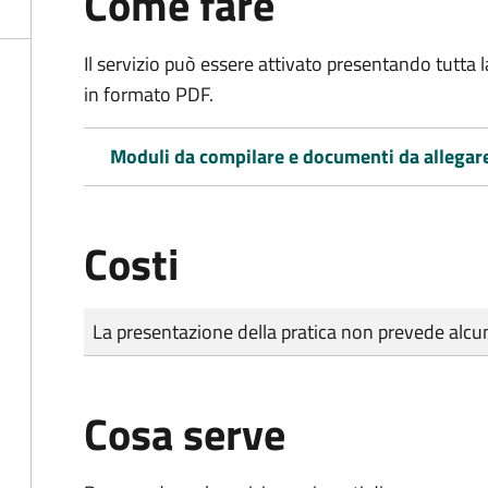
Come fare
Il servizio può essere attivato presentando tutta
in formato PDF.
Moduli da compilare e documenti da allegar
Costi
Tipo di pagamento
Importo
La presentazione della pratica non prevede al
Cosa serve