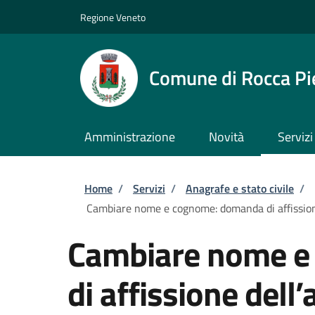
Salta al contenuto principale
Skip to footer content
Regione Veneto
Comune di Rocca Pi
Amministrazione
Novità
Servizi
Briciole di pane
Home
/
Servizi
/
Anagrafe e stato civile
/
Cambiare nome e cognome: domanda di affission
Cambiare nome e
di affissione dell’