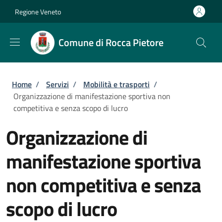
Salta al contenuto principale
Skip to footer content
Regione Veneto
Comune di Rocca Pietore
Briciole di pane
Home
/
Servizi
/
Mobilità e trasporti
/
Organizzazione di manifestazione sportiva non
competitiva e senza scopo di lucro
Organizzazione di
manifestazione sportiva
non competitiva e senza
scopo di lucro