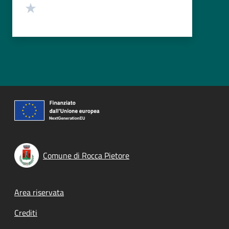
Valuta 1 stelle su 5
Comune di Rocca Pietore
Footer menu
Area riservata
Crediti