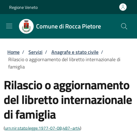
Salta al contenuto principale
Skip to footer content
Regione Veneto
Comune di Rocca Pietore
Briciole di pane
Home
/
Servizi
/
Anagrafe e stato civile
/
Rilascio o aggiornamento del libretto internazionale di
famiglia
Rilascio o aggiornamento
del libretto internazionale
di famiglia
(
urn:nir:stato:legge:1977-07-08;487~art4
)