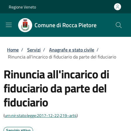
Salta al contenuto principale
Skip to footer content
Regione Veneto
Comune di Rocca Pietore
Briciole di pane
Home
/
Servizi
/
Anagrafe e stato civile
/
Rinuncia all'incarico di fiduciario da parte del fiduciario
Rinuncia all'incarico di
fiduciario da parte del
fiduciario
(
urn:nir:stato:legge:2017-12-22;219~art4
)
Servizio attivo