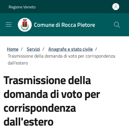
Salta al contenuto principale
Skip to footer content
Regione Veneto
Comune di Rocca Pietore
Briciole di pane
Home
/
Servizi
/
Anagrafe e stato civile
/
Trasmissione della domanda di voto per corrispondenza
dall'estero
Trasmissione della
domanda di voto per
corrispondenza
dall'estero