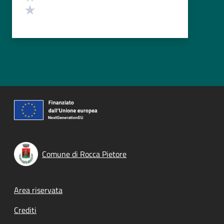
Valuta 1 stelle su 5
Comune di Rocca Pietore
Footer menu
Area riservata
Crediti