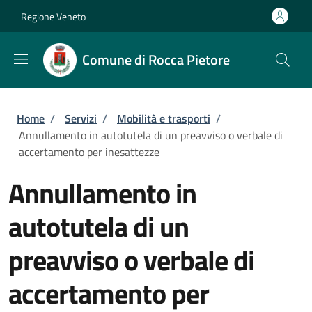
Salta al contenuto principale
Skip to footer content
Regione Veneto
Comune di Rocca Pietore
Briciole di pane
Home
/
Servizi
/
Mobilità e trasporti
/
Annullamento in autotutela di un preavviso o verbale di
accertamento per inesattezze
Annullamento in
autotutela di un
preavviso o verbale di
accertamento per