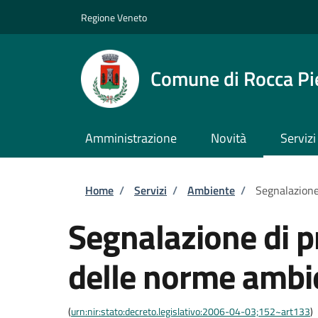
Salta al contenuto principale
Skip to footer content
Regione Veneto
Comune di Rocca Pi
Amministrazione
Novità
Servizi
Briciole di pane
Home
/
Servizi
/
Ambiente
/
Segnalazione
Segnalazione di p
delle norme ambi
(
urn:nir:stato:decreto.legislativo:2006-04-03;152~art133
)