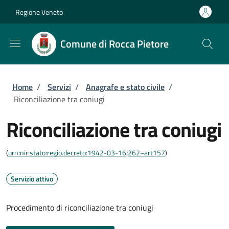
Salta al contenuto principale
Skip to footer content
Regione Veneto
Comune di Rocca Pietore
Briciole di pane
Home
/
Servizi
/
Anagrafe e stato civile
/
Riconciliazione tra coniugi
Riconciliazione tra coniugi
(
urn:nir:stato:regio.decreto:1942-03-16;262~art157
)
Servizio attivo
Procedimento di riconciliazione tra coniugi