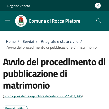
Salta al contenuto principale
Skip to footer content
Regione Veneto
Comune di Rocca Pietore
Briciole di pane
Home
/
Servizi
/
Anagrafe e stato civile
/
Avvio del procedimento di pubblicazione di matrimonio
Avvio del procedimento di
pubblicazione di
matrimonio
(
urn:nir:presidente.repubblica:decreto:2000-11-03;396
)
Servizio attivo