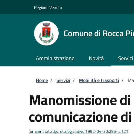
Salta al contenuto principale
Skip to footer content
Regione Veneto
Comune di Rocca Pi
Amministrazione
Novità
Servizi
Briciole di pane
Home
/
Servizi
/
Mobilità e trasporti
/
Man
Manomissione di 
comunicazione di i
(
urn:nir:stato:decreto.legislativo:1992-04-30;285~art21
)