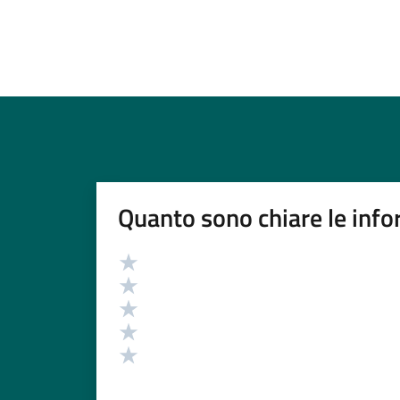
Quanto sono chiare le info
Valutazione
Valuta 5 stelle su 5
Valuta 4 stelle su 5
Valuta 3 stelle su 5
Valuta 2 stelle su 5
Valuta 1 stelle su 5