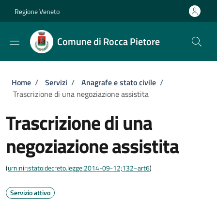
Salta al contenuto principale
Skip to footer content
Regione Veneto
Comune di Rocca Pietore
Briciole di pane
Home
/
Servizi
/
Anagrafe e stato civile
/
Trascrizione di una negoziazione assistita
Trascrizione di una
negoziazione assistita
(
urn:nir:stato:decreto.legge:2014-09-12;132~art6
)
Servizio attivo