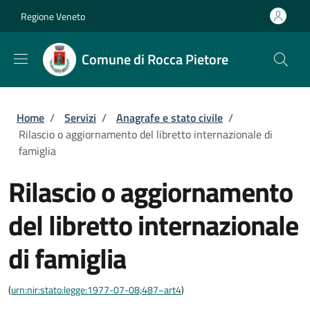
Salta al contenuto principale
Skip to footer content
Regione Veneto
Comune di Rocca Pietore
Briciole di pane
Home
/
Servizi
/
Anagrafe e stato civile
/
Rilascio o aggiornamento del libretto internazionale di
famiglia
Rilascio o aggiornamento
del libretto internazionale
di famiglia
(
urn:nir:stato:legge:1977-07-08;487~art4
)