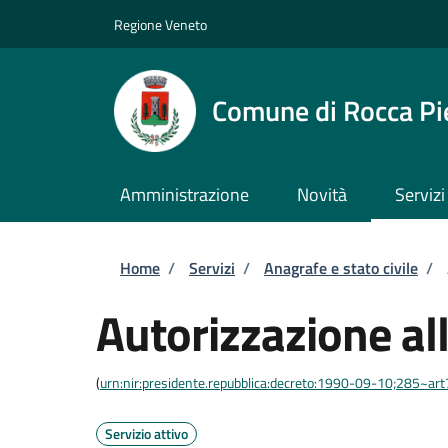
Salta al contenuto principale
Skip to footer content
Regione Veneto
Comune di Rocca Pi
Amministrazione
Novità
Servizi
Briciole di pane
Home
/
Servizi
/
Anagrafe e stato civile
/
Autorizzazione al
(
urn:nir:presidente.repubblica:decreto:1990-09-10;285~ar
Servizio attivo