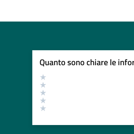
Quanto sono chiare le info
Valutazione
Valuta 5 stelle su 5
Valuta 4 stelle su 5
Valuta 3 stelle su 5
Valuta 2 stelle su 5
Valuta 1 stelle su 5