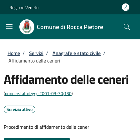
Salta al contenuto principale
Skip to footer content
Regione Veneto
Comune di Rocca Pietore
Briciole di pane
Home
/
Servizi
/
Anagrafe e stato civile
/
Affidamento delle ceneri
Affidamento delle ceneri
(
urn:nir:stato:legge:2001-03-30;130
)
Servizio attivo
Procedimento di affidamento delle ceneri