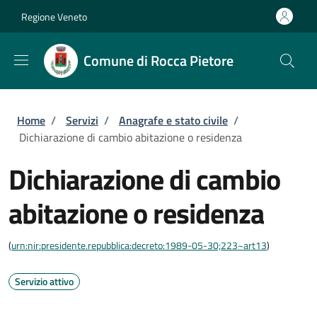
Salta al contenuto principale
Skip to footer content
Regione Veneto
Comune di Rocca Pietore
Briciole di pane
Home
/
Servizi
/
Anagrafe e stato civile
/
Dichiarazione di cambio abitazione o residenza
Dichiarazione di cambio
abitazione o residenza
(
urn:nir:presidente.repubblica:decreto:1989-05-30;223~art13
)
Servizio attivo