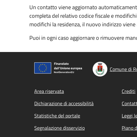
Un contatto viene aggiornato automaticamente a
completa del relativo codice fiscale e modifichi
modifichi la residenza, il nuovo indirizzo vien
Puoi in ogni caso aggiornare o rimuovere manu
Comune di Ro
Footer menu
Area riservata
Crediti
Dichiarazione di accessibilità
Contatt
Statistiche del portale
Leggi l
Segnalazione disservizio
Piano d