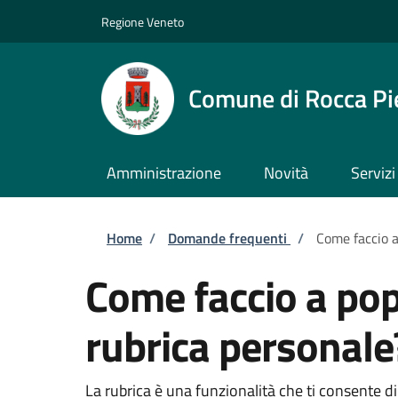
Salta al contenuto principale
Skip to footer content
Regione Veneto
Comune di Rocca Pi
Amministrazione
Novità
Servizi
Briciole di pane
Home
/
Domande frequenti
/
Come faccio a
Come faccio a pop
rubrica personale
La rubrica è una funzionalità che ti consente di