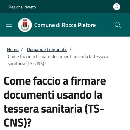
Salta al contenuto principale
Skip to footer content
Regione Veneto
Comune di Rocca Pietore
Briciole di pane
Home
/
Domande frequenti
/
Come faccio a firmare documenti usando la tessera
sanitaria (TS-CNS)?
Come faccio a firmare
documenti usando la
tessera sanitaria (TS-
CNS)?